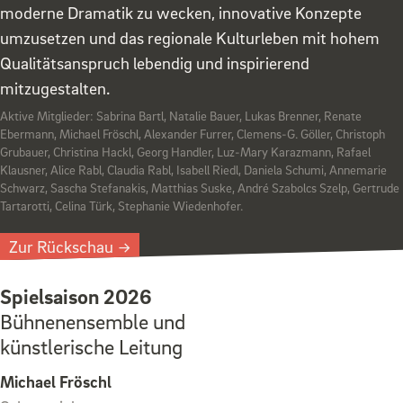
moderne Dramatik zu wecken, innovative Konzepte
umzusetzen und das regionale Kulturleben mit hohem
Qualitätsanspruch lebendig und inspirierend
mitzugestalten.
Aktive Mitglieder: Sabrina Bartl, Natalie Bauer, Lukas Brenner, Renate
Ebermann, Michael Fröschl, Alexander Furrer, Clemens-G. Göller, Christoph
Grubauer, Christina Hackl, Georg Handler, Luz-Mary Karazmann, Rafael
Klausner, Alice Rabl, Claudia Rabl, Isabell Riedl, Daniela Schumi, Annemarie
Schwarz, Sascha Stefanakis, Matthias Suske, André Szabolcs Szelp, Gertrude
Tartarotti, Celina Türk, Stephanie Wiedenhofer.
Zur Rückschau
Spielsaison 2026
Bühnenensemble und
künstlerische Leitung
Michael Fröschl